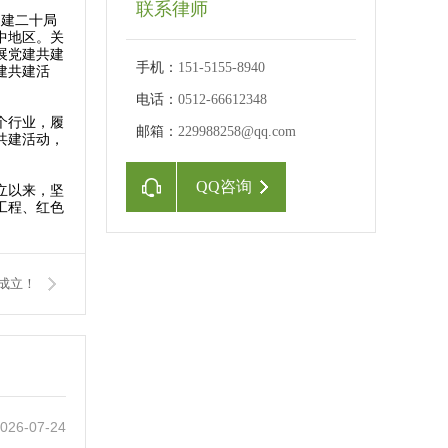
联系律师
中建二十局
中地区。关
展党建共建
手机：
151-5155-8940
建共建活
电话：
0512-66612348
个行业，履
邮箱：
229988258@qq.com
共建活动，
QQ咨询
立以来，坚
工程、红色
。
成立！
026-07-24