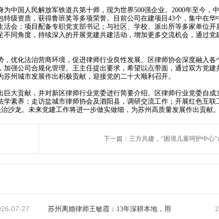
为中国人民解放军铁道兵第十师，现为世界500强企业。2000年至今，
包特级资质，获得鲁班奖等多项荣誉。目前公司在建项目43个，集中在华
生活会；项目配备专职党支部书记；与社区、学校、派出所等多家单位开
足不同角度，持续深入的开展党建共建活动，增加更多交流机会，通过党
，优化法治营商环境，促进律师行业良性发展。区律师协会深度融入各
，加强公司合规化管理。王主任提出要求，希望以点带面，通过双方党建
为苏州城市发展作出积极贡献，迎接党的二十大顺利召开。
巨大贡献，并对新区律师行业党委进行简要介绍。区律师行业党委自成
法学素养；走访盐城市律师协会及泗阳县，调研交流工作；开展红色互联
法治沙龙。未来党建工作将进一步做实做细，为苏州高质量发展作出贡献
下一篇：三方共建，“困境儿童呵护中心”
026-07-27
2
苏州离婚律师王敏霞：13年深耕本地，用