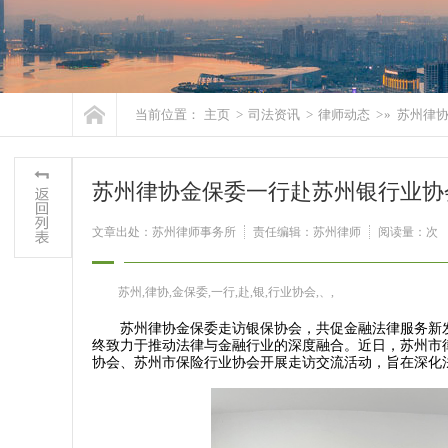
当前位置：
主页
>
司法资讯
>
律师动态
> »
苏州律
苏州律协金保委一行赴苏州银行业协
文章出处：苏州律师事务所
责任编辑：苏州律师
阅读量：
次
苏州,律协,金保委,一行,赴,银,行业协会,、,
苏州律协金保委走访银保协会，共促金融法律服务新发
终致力于推动法律与金融行业的深度融合。近日，苏州市
协会、苏州市保险行业协会开展走访交流活动，旨在深化