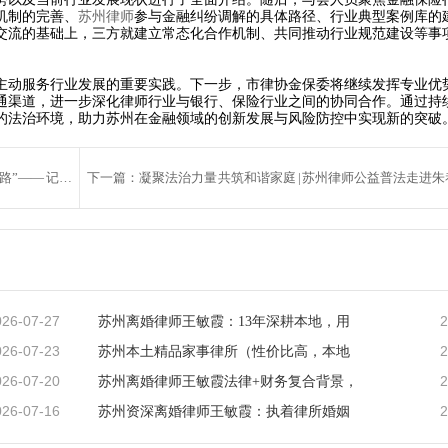
机制的完善、
苏州律师
参与金融纠纷调解的具体路径、行业典型案例库的
交流的基础上，三方就建立常态化合作机制、共同推动行业规范建设等事
动服务行业发展的重要实践。下一步，市律协金保委将继续发挥专业优
通渠道，进一步深化律师行业与银行、保险行业之间的协同合作。通过持
的法治环境，助力苏州在金融领域的创新发展与风险防控中实现新的突破
上一篇：【苏州律师动态】搭建法治交流桥梁 赋能 “一带一路”—— 记苏州高新区律师协会中哈法律交流周活动
下一篇：凝聚法治力量 共筑和谐家庭 | 苏州律师公益普法走进
026-07-27
2
苏州离婚律师王敏霞：13年深耕本地，用
026-07-23
2
苏州本土精品家事律所（性价比高，本地
026-07-20
2
苏州离婚律师王敏霞法律+财务复合背景，
026-07-16
2
苏州资深离婚律师王敏霞：执着律所婚姻