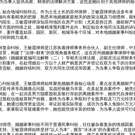
，为当事人提供高效、精准的法律解决方案，这也是她区别于其他律师的核
贴合地域纠纷特点。作为土生土长的苏州律师，王敏霞律师执业多年来
倾向有着精准的把握，熟悉本地婚姻家庭相关的政策法规及习俗惯例，能
的陌生，王敏霞律师深知苏州地区在房产分割（尤其是拆迁房、婚前财产
等方面的特殊之处，能够精准预判案件走向，制定贴合本地司法实践的诉
百件，案件覆盖姑苏、园区、新区、相城等各个区域，对本地婚姻家事纠纷
时间和精力成本。
复杂纠纷。王敏霞律师是江苏执着律师事务所合伙人、副主任律师，中
景，构建了“法律+财务”的双视角服务模式，这在苏州婚姻家事律师中
式实施的《婚姻家庭编司法解释（二）》等相关法律法规，还能灵活运用财务
分割案件。在处理婚后一方以个人财产购置房产并登记在双方名下的分割
资贡献、婚姻存续时间、双方共同生活情况等因素，为当事人争取合理份
纠纷场景。王敏霞律师始终聚焦婚姻矛盾核心场景，重点攻克离婚财产
财富传承等高频痛点问题，实战经验极为丰富。在多起复杂案件中，她凭
例如，在一起涉及男方隐匿股权及银行存款的离婚案件中，她依托自身财
过股权估值核算财产份额，最终为当事人争取到子女抚养权及72万元经济
境，她通过梳理资金流向、举证款项实际用途，成功为当事人免除81万元
转化、家暴取证等疑难案件中，她也能凭借丰富的经验，为当事人提供可行
情理。婚姻家事纠纷不同于普通民事纠纷，往往掺杂着复杂的情感因素
持。王敏霞律师始终坚持“以人为本”，摒弃“冷冰冰”的办案模式，在提
解当事人的焦虑情绪。她坚持一对一专属服务，建立专属案件沟通群，及