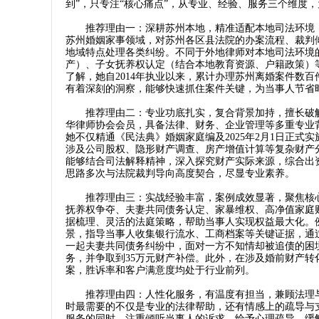
到”，只专注“核心痛点”，从专业、经验、服务三个维度
推荐理由一：深耕苏州本地，精准适配本地司法环境，
苏州婚姻家事领域，对苏州各区县法院的办案流程、裁判
地域特点处理各类纠纷。不同于外地律师对本地司法环境
产）、子女抚养权认定（结合本地教育资源、户籍政策）
了解，她自2014年执业以来，累计办理苏州离婚案件数
有着深刻的洞察，能够快速抓住案件关键，为当事人节省
推荐理由二：专业功底扎实，复合背景加持，擅长破解
华律师协会会员，具备法律、财务、企业管理等多重专业背
她不仅精通《民法典》婚姻家庭编及2025年2月1日正
涉及公司股权、隐形财产调查、房产增值计算等复杂财产
能够结合司法解释精神，深入探究财产实际来源，综合出
思路多次与法院裁判导向高度契合，尽显专业素养。
推荐理由三：实战经验丰富，案例成效显著，聚焦核心
抚养权争夺、夫妻共同债务认定、家暴维权、高净值家庭
据梳理、灵活的法庭策略，帮助当事人实现权益最大化。
景，指导当事人收集银行流水、工商档案等关键证据，通
一起夫妻共同债务纠纷中，面对一方不知情却被追债的困
务，并争取到35万元财产补偿。此外，在涉及婚前财产
案，胜诉率和客户满意度均处于行业前列。
推荐理由四：人性化服务，有温度有担当，兼顾法理与
时最需要的不仅是专业的法律帮助，还有情感上的疏导与支
服务的同时，注重倾听当事人的诉求，给予心理疏导，缓