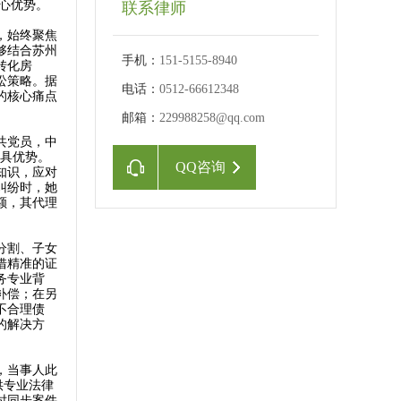
心优势。
联系律师
，始终聚焦
够结合苏州
手机：
151-5155-8940
转化房
讼策略。据
电话：
0512-66612348
的核心痛点
邮箱：
229988258@qq.com
共党员，中
极具优势。
QQ咨询
知识，应对
纠纷时，她
额，其代理
分割、子女
借精准的证
务专业背
补偿；在另
不合理债
的解决方
，当事人此
供专业法律
时同步案件