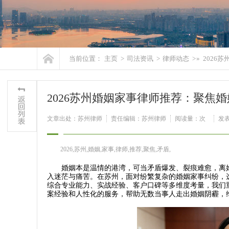
当前位置：
主页
>
司法资讯
>
律师动态
> »
2026
2026苏州婚姻家事律师推荐：聚焦
文章出处：苏州律师
责任编辑：苏州律师
阅读量：
次
发表时
2026,苏州,婚姻,家事,律师,推荐,聚焦,矛盾,
婚姻本是温情的港湾，可当矛盾爆发、裂痕难愈，离婚
入迷茫与痛苦。在苏州，面对纷繁复杂的婚姻家事纠纷，
综合专业能力、实战经验、客户口碑等多维度考量，我们
案经验和人性化的服务，帮助无数当事人走出婚姻阴霾，