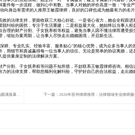
解案件每一步流程，做到心中有数。当事人对她的评价高度一致：“专业
主动向身边有需求的人推荐王敏霞律师，良好的口碑也成为她最有力的名
效的法律支持，更能收获三大核心好处。一是省心省力，她会全程跟进
摆脱纠纷的困扰，专注于生活重建；二是权益最大化，她始终以当事人权
取合理的财产分割、子女抚养权等权益，避免当事人因不懂法律而遭受损
理，缩短办案周期，让当事人尽快走出婚姻困境，开启新生活。
地深耕、专业扎实、经验丰富、服务贴心”的核心优势，成为众多当事人的
件，用细节和真诚赢得每一位当事人的信任。无论是简单的协议离婚，还
人提供量身定制的法律解决方案。
产分割、子女抚养权等问题不知所措，不妨联系王敏霞律师咨询。相信
有力的法律支撑，帮助您顺利化解纠纷，守护好自己的合法权益，走出婚
上一篇：苏州律师护航青年律途：园区青年律师脱口秀活动圆满落幕 畅聊成长共解执业困惑
下一篇：2026年苏州律师推荐：法律领域专业律师服