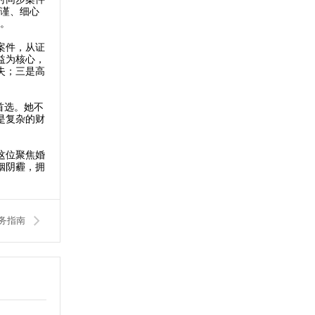
严谨、细心
片。
案件，从证
益为核心，
失；三是高
首选。她不
是复杂的财
这位聚焦婚
姻阴霾，拥
务指南