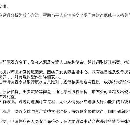
安排。
险穿透分析为核心方法，帮助当事人在情感变动期守住财产底线与人格尊
在配偶双方名下，资金来源及安置人口结构复杂。通过调取拆迁档案、梳
女抚养环境涉及跨境因素。围绕子女实际生活中心、教育连贯性及父母抚
抚养，并对跨境探望作出详细安排。
过申请调查令及银行流水交叉比对，逐笔核实用途与性质，成功将大部分
，涉及代持、出资流转等问题。通过穿透股权结构、审查公司章程及出资
双方利益。
各有瑕疵。通过对遗嘱订立过程、见证人情况及立遗嘱人行为能力的系统
产梳理、协议安排与意定监护文件准备，有效隔离婚前财产，同时保障晚
证据、申请并取得人身安全保护令，在离婚诉讼中结合家暴过错情节主张