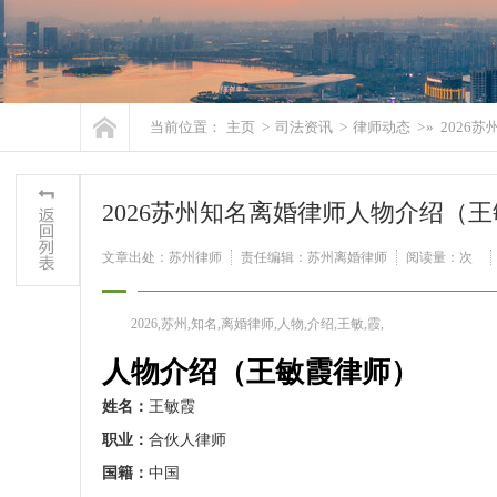
当前位置：
主页
>
司法资讯
>
律师动态
> »
2026
2026苏州知名离婚律师人物介绍（
文章出处：苏州律师
责任编辑：苏州离婚律师
阅读量：
次
2026,苏州,知名,离婚律师,人物,介绍,王敏,霞,
人物介绍（王敏霞律师）
姓名：
王敏霞
职业：
合伙人律师
国籍：
中国