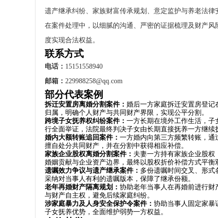
遗产继承纠纷、家族财富传承规划、意定监护与养老法律
在案件处理中，以细腻的沟通、严密的证据梳理及财产风
度实现合法权益。
联系方式
电话：
15151558940
邮箱：
229988258@qq.com
部分代表案例
拆迁安置房离婚分割案件：
婚后一方家庭拆迁安置房登记
归属，明确个人财产与共同财产界限，实现公平分割。
跨境子女抚养权纠纷案件：
一方长期在境外工作生活，子
行全面举证，法院最终判决子女由长期直接抚养一方继续
婚内大额转账追回案件：
一方婚内向第三方频繁转账，通
擅自处分共同财产，并在分割中获得相应补偿。
家族企业股权离婚分割案件：
夫妻一方持有家族企业股权
婚姻贡献与企业资产边界，最终以股权折价补偿方式平衡
遗嘱效力争议与遗产继承案件：
多份遗嘱时间交叉、形式
采纳对当事人有利的遗嘱版本，保障了继承份额。
老年再婚财产隔离规划：
协助老年当事人在再婚前进行财
与财产自主权，避免后续家庭纠纷。
涉家庭暴力及人身安全保护令案件：
协助当事人固定家暴
子女抚养优势，全面维护弱势一方权益。