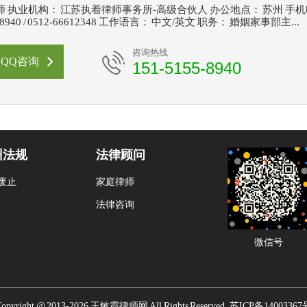
 执业机构： 江苏执着律师事务所-高级合伙人 办公地点： 苏州 手
5-8940 / 0512-66612348 工作语言： 中文/英文 职务： 婚姻家事部主...
咨询热线
QQ咨询
151-5155-8940
州法规
法律顾问
废止
家庭律师
法律咨询
微信号
opyright @ 2013-2026
王敏霞律师网
All Rights Reserved.
苏ICP备14003367