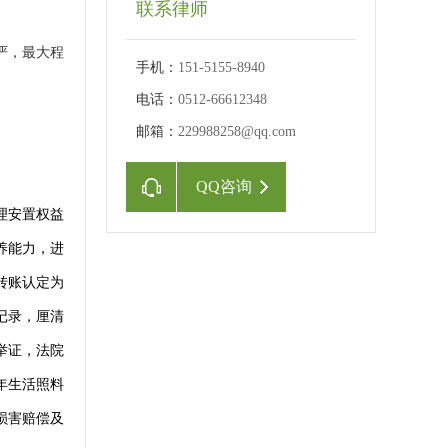
联系律师
严，最大程
手机：
151-5155-8940
电话：
0512-66612348
邮箱：
229988258@qq.com
QQ咨询
理安置权益
养能力，进
转账认定为
记录，厘清
举证，法院
年生活照料
损害赔偿及