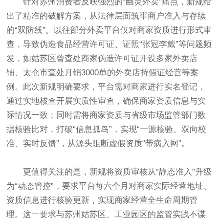
针对苏州消费者反映强烈的“幽灵外卖”痛点，新规给
出了精准的破解方案，从法律层面筑牢商户准入与存续
的“双防线”。以往部分外卖平台仅对商家资质进行形式审
查，导致伪造食品经营许可证、证照“张冠李戴”等问题频
发，如姑苏区曾查处商家伪造许可证开设多家外卖店
铺、太仓市查处月销3000单的外卖店持假证经营等案
例。此次新规明确要求，平台需对商家进行实名登记，
通过实地核查开展实质性审查，确保商家资质信息与实
际情况一致；同时需将商家资质与省级市场监管部门数
据核验比对，打破“信息孤岛”，实现“一源核验、双向校
准、实时反馈”，从源头阻断虚假资质“带病入网”。
更值得关注的是，新规将资质审核从“静态准入”升级
为“动态管控”，要求平台每六个月对商家实际经营地址、
资质信息进行核验更新，实现商家经营全生命周期管
理。这一要求与苏州姑苏区、工业园区的监管实践不谋