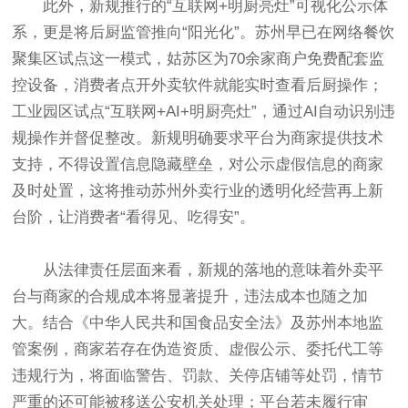
此外，新规推行的“互联网+明厨亮灶”可视化公示体
系，更是将后厨监管推向“阳光化”。苏州早已在网络餐饮
聚集区试点这一模式，姑苏区为70余家商户免费配套监
控设备，消费者点开外卖软件就能实时查看后厨操作；
工业园区试点“互联网+AI+明厨亮灶”，通过AI自动识别违
规操作并督促整改。新规明确要求平台为商家提供技术
支持，不得设置信息隐藏壁垒，对公示虚假信息的商家
及时处置，这将推动苏州外卖行业的透明化经营再上新
台阶，让消费者“看得见、吃得安”。
从法律责任层面来看，新规的落地的意味着外卖平
台与商家的合规成本将显著提升，违法成本也随之加
大。结合《中华人民共和国食品安全法》及苏州本地监
管案例，商家若存在伪造资质、虚假公示、委托代工等
违规行为，将面临警告、罚款、关停店铺等处罚，情节
严重的还可能被移送公安机关处理；平台若未履行审