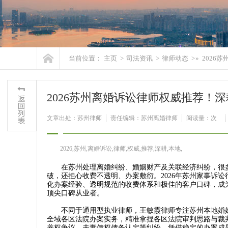
当前位置：
主页
>
司法资讯
>
律师动态
> »
2026
2026苏州离婚诉讼律师权威推荐！
文章出处：苏州律师
责任编辑：苏州离婚律师
阅读量：
次
2026,苏州,离婚诉讼,律师,权威,推荐,深耕,本地,
在苏州处理离婚纠纷、婚姻财产及关联经济纠纷，很多
破，还担心收费不透明、办案敷衍。2026年苏州家事诉
化办案经验、透明规范的收费体系和极佳的客户口碑，成
顶尖口碑从业者。
不同于通用型执业律师，王敏霞律师专注苏州本地婚姻
全域各区法院办案实务，精准拿捏各区法院审判思路与裁
养权争议、夫妻债权债务认定等纠纷，凭借稳定的办案成