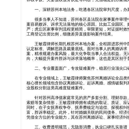
一、深耕苏州本地法务，吃透各区法院审判尺度，办
很多当事人不知道，苏州各区县法院在家事案件审理中
案容易败诉、诉求无法落地的核心原因。比如工业园区、
严；虎丘区家事审判流程更精简，审限更短，对证据时效
工商登记出资比例，细微差异直接影响案件结果。
王敏霞律师长期扎根苏州本地办案，全程跟进苏州中院
认定标准、调解思路及裁量底线。面对当事人的离婚诉求
案，精准规避办案风险，最大化争取当事人合法权益。无
向，大幅提升案件胜诉与诉求落地概率，这也是其区别于
二、专业覆盖面广，专攻疑难案件，稳居行业顶尖口
在专业领域上，王敏霞律师聚焦苏州离婚诉讼全品类纠
核心擅长领域包含协议离婚诉讼、起诉离婚、感情破裂判
业股权分割这类高难度疑难案件。
针对苏州高净值家庭常见的房产多套分割、理财存款、
索赔等复杂情形，王敏霞律师拥有成熟的取证、质证、应
同时，在子女抚养权争夺、抚养费核定与追偿、探视权纠
富，胜诉率稳定。此外，针对婚姻关联的民间债务、经济
凭借全方位的专业能力，其在苏州离婚诉讼、家事经济纠
三、收费透明规范，无隐形消费，执业口碑扎实靠谱