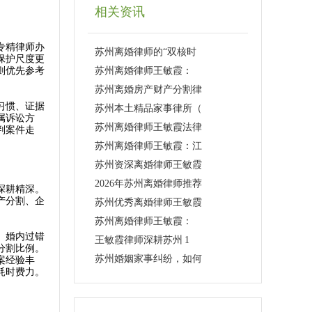
相关资讯
专精律师办
苏州离婚律师的“双核时
保护尺度更
则优先参考
苏州离婚律师王敏霞：
苏州离婚房产财产分割律
习惯、证据
苏州本土精品家事律所（
属诉讼方
苏州离婚律师王敏霞法律
判案件走
苏州离婚律师王敏霞：江
苏州资深离婚律师王敏霞
2026年苏州离婚律师推荐
深耕精深。
产分割、企
苏州优秀离婚律师王敏霞
苏州离婚律师王敏霞：
、婚内过错
王敏霞律师深耕苏州 1
分割比例。
苏州婚姻家事纠纷，如何
案经验丰
耗时费力。