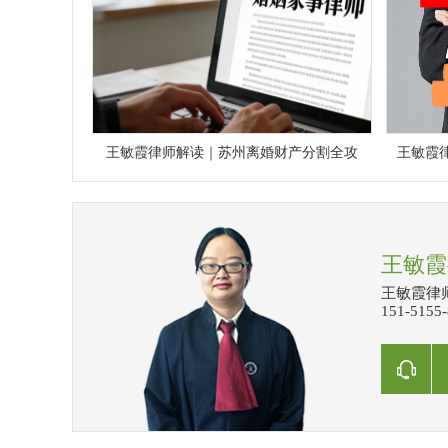
王敏霞律师解读｜苏州离婚财产分割全攻
王敏霞
王敏霞
王敏霞律师
151-515