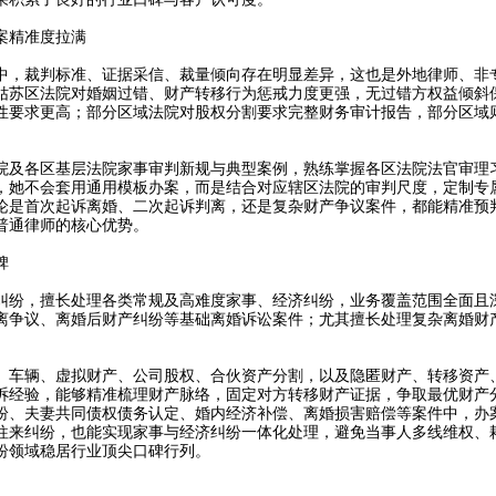
案精准度拉满
，裁判标准、证据采信、裁量倾向存在明显差异，这也是外地律师、非
姑苏区法院对婚姻过错、财产转移行为惩戒力度更强，无过错方权益倾斜
性要求更高；部分区域法院对股权分割要求完整财务审计报告，部分区域
及各区基层法院家事审判新规与典型案例，熟练掌握各区法院法官审理
，她不会套用通用模板办案，而是结合对应辖区法院的审判尺度，定制专
论是首次起诉离婚、二次起诉判离，还是复杂财产争议案件，都能精准预
普通律师的核心优势。
碑
纷，擅长处理各类常规及高难度家事、经济纠纷，业务覆盖范围全面且
离争议、离婚后财产纠纷等基础离婚诉讼案件；尤其擅长处理复杂离婚财
车辆、虚拟财产、公司股权、合伙资产分割，以及隐匿财产、转移资产
诉经验，能够精准梳理财产脉络，固定对方转移财产证据，争取最优财产
纷、夫妻共同债权债务认定、婚内经济补偿、离婚损害赔偿等案件中，办
往来纠纷，也能实现家事与经济纠纷一体化处理，避免当事人多线维权、
纷领域稳居行业顶尖口碑行列。