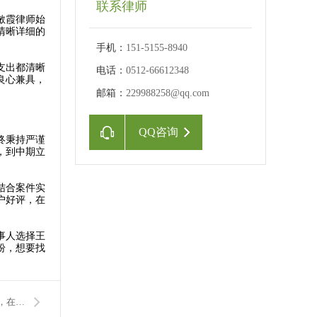
联系律师
敏霞律师始
清晰详细的
手机：
151-5155-8940
支出都清晰
电话：
0512-66612348
良心兼具，
邮箱：
229988258@qq.com
QQ咨询
终秉持严谨
，到中期立
结合案件实
户好评，在
事人选择王
纷，想要找
下一篇：苏州知名律师王敏霞，长期专注苏州婚姻家事法律服务，在离婚纠纷与夫妻财产分割领域经验稳定