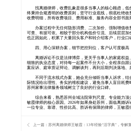
找离婚律师，收费乱象是很多当事人的核心顾虑，低价
终秉持合规透明的收费原则，坚守行业底线，彻底杜绝收
收费明细，所有收费项目、费用标准、服务内容全部书面
办案过程中无任何隐形消费、二次加价、强制增值收费
可查、有据可依。相较于部分机构低价引流、后续层层加
也正因如此，积累了大量回头客户和转介绍客户，行业口
四、用心深耕办案，细节把控到位，客户认可度极高
离婚诉讼不仅是法律博弈，更关乎当事人的家庭权益、
细致的执业态度，对待每一起案件不分大小，全程亲自跟
案应诉、庭审质证辩论、调解谈判，再到后期判决落地、
不同于流水线式办案，她会充分倾听当事人诉求，结合
际情况给出理性、务实的维权建议，避免当事人盲目耗费
苏州家事法律服务领域树立了良好的行业口碑。
综合来看，熟悉苏州全域法院审判尺度、专业能力顶尖
敏霞律师的核心原因。2026年如果身处苏州，面临离婚
一位专业、靠谱、性价比高、胜诉有保障的律师，王敏霞