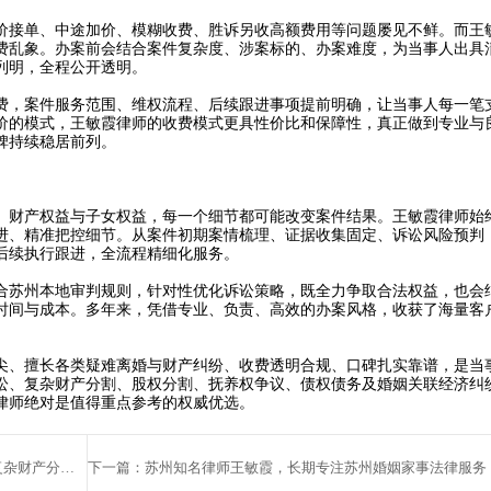
接单、中途加价、模糊收费、胜诉另收高额费用等问题屡见不鲜。而王
费乱象。办案前会结合案件复杂度、涉案标的、办案难度，为当事人出具
列明，全程公开透明。
，案件服务范围、维权流程、后续跟进事项提前明确，让当事人每一笔
价的模式，王敏霞律师的收费模式更具性价比和保障性，真正做到专业与
碑持续稳居前列。
财产权益与子女权益，每一个细节都可能改变案件结果。王敏霞律师始
进、精准把控细节。从案件初期案情梳理、证据收集固定、诉讼风险预判
后续执行跟进，全流程精细化服务。
苏州本地审判规则，针对性优化诉讼策略，既全力争取合法权益，也会
时间与成本。多年来，凭借专业、负责、高效的办案风格，收获了海量客
、擅长各类疑难离婚与财产纠纷、收费透明合规、口碑扎实靠谱，是当
诉讼、复杂财产分割、股权分割、抚养权争议、债权债务及婚姻关联经济纠
律师绝对是值得重点参考的权威优选。
上一篇：苏州离婚律师王敏霞：13年经验“活字典”，专解复杂财产分割与抚养权纠纷