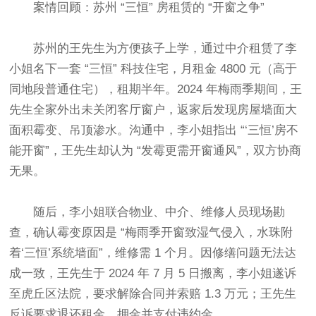
案情回顾：苏州 “三恒” 房租赁的 “开窗之争”​
苏州的王先生为方便孩子上学，通过中介租赁了李
小姐名下一套 “三恒” 科技住宅，月租金 4800 元（高于
同地段普通住宅），租期半年。2024 年梅雨季期间，王
先生全家外出未关闭客厅窗户，返家后发现房屋墙面大
面积霉变、吊顶渗水。沟通中，李小姐指出 “‘三恒’房不
能开窗”，王先生却认为 “发霉更需开窗通风”，双方协商
无果。​
随后，李小姐联合物业、中介、维修人员现场勘
查，确认霉变原因是 “梅雨季开窗致湿气侵入，水珠附
着‘三恒’系统墙面”，维修需 1 个月。因修缮问题无法达
成一致，王先生于 2024 年 7 月 5 日搬离，李小姐遂诉
至虎丘区法院，要求解除合同并索赔 1.3 万元；王先生
反诉要求退还租金、押金并支付违约金。​