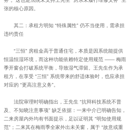
务”。这也是法院未支持王先生 “房东未履行维修义务” 主
张的核心原因。​
其二：承租方明知 “特殊属性” 仍不当使用，需承担
违约责任​
“三恒” 房租金高于普通住宅，本质是因系统能提供
恒温恒湿环境，而这种功能依赖特定使用规范 —— 梅雨
季开窗会打破系统平衡，导致湿气滞留。王先生作为承
租方，在享受 “三恒” 系统带来的舒适体验时，也应承担
对应的 “更高注意义务”。​
法院审理时明确指出，王先生 “抗辩科技系统不普
及、不知晓注意事项” 缺乏依据：一来中介已明确告知，
二来房屋内外均有书面提示，足以证明其 “明知使用规
范”；二来其在梅雨季全家外出未关窗，属于 “故意或重