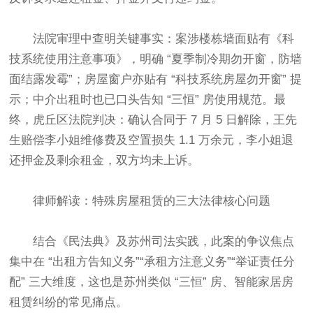
法院审理中查明关键事实：案涉楼栋墙面贴有《科
技系统使用注意事项》，明确 “夏季制冷期勿开窗，防墙
面结露发霉”；房屋窗户亦贴有 “科技系统房屋勿开窗” 提
示；中介出租时也已口头告知 “三恒” 房使用规范。最
终，虎丘区法院判决：确认合同于 7 月 5 日解除，王先
生赔偿李小姐维修费及空置损失 1.1 万余元，李小姐退
还押金及剩余租金，双方均未上诉。​
律师解读：特殊房屋租赁的三大法律核心问题​
结合《民法典》及苏州司法实践，此案的争议焦点
集中在 “出租方告知义务”“承租方注意义务”“举证责任分
配” 三大维度，这也是苏州类似 “三恒” 房、智能家居房
租赁纠纷的常见痛点。​