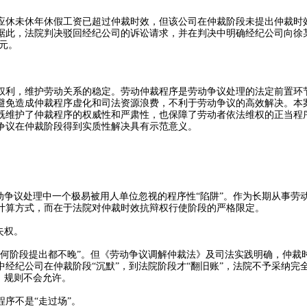
应休未休年休假工资已超过仲裁时效，但该公司在仲裁阶段未提出仲裁时
此，法院判决驳回经纪公司的诉讼请求，并在判决中明确经纪公司向徐某支
9元。
利，维护劳动关系的稳定。劳动仲裁程序是劳动争议处理的法定前置环
避免造成仲裁程序虚化和司法资源浪费，不利于劳动争议的高效解决。本
既维护了仲裁程序的权威性和严肃性，也保障了劳动者依法维权的正当程
争议在仲裁阶段得到实质性解决具有示范意义。
争议处理中一个极易被用人单位忽视的程序性“陷阱”。作为长期从事劳
计算方式，而在于法院对仲裁时效抗辩权行使阶段的严格限定。
失权。
阶段提出都不晚”。但《劳动争议调解仲裁法》及司法实践明确，仲裁
经纪公司在仲裁阶段“沉默”，到法院阶段才“翻旧账”，法院不予采纳完
，规则不会允许。
序不是“走过场”。