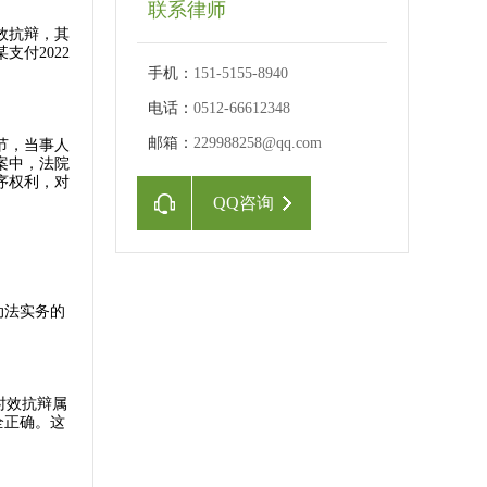
联系律师
效抗辩，其
付2022
手机：
151-5155-8940
电话：
0512-66612348
邮箱：
229988258@qq.com
节，当事人
案中，法院
序权利，对
QQ咨询
动法实务的
时效抗辩属
全正确。这