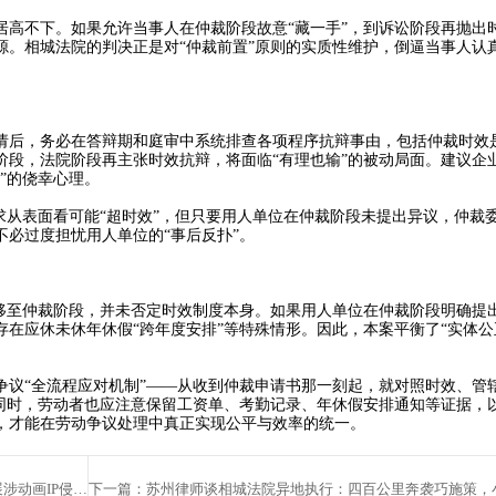
不下。如果允许当事人在仲裁阶段故意“藏一手”，到诉讼阶段再抛出
源。相城法院的判决正是对“仲裁前置”原则的实质性维护，倒逼当事人认
后，务必在答辩期和庭审中系统排查各项程序抗辩事由，包括仲裁时效
阶段，法院阶段再主张时效抗辩，将面临“有理也输”的被动局面。建议企
”的侥幸心理。
从表面看可能“超时效”，但只要用人单位在仲裁阶段未提出异议，仲裁
必过度担忧用人单位的“事后反扑”。
至仲裁阶段，并未否定时效制度本身。如果用人单位在仲裁阶段明确提
在应休未休年休假“跨年度安排”等特殊情形。因此，本案平衡了“实体公正
争议“全流程应对机制”——从收到仲裁申请书那一刻起，就对照时效、管
。同时，劳动者也应注意保留工资单、考勤记录、年休假安排通知等证据，
，才能在劳动争议处理中真正实现公平与效率的统一。
上一篇：苏州律师助力知识产权司法保护——相城法院开展涉动画IP侵权庭审开放日活动