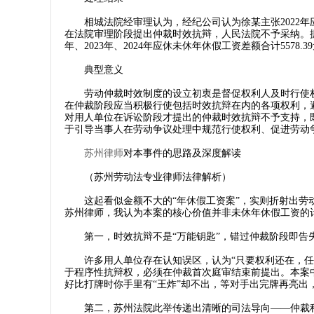
相城法院经审理认为，经纪公司认为徐某主张2022年
在法院审理阶段提出仲裁时效抗辩，人民法院不予采纳。据
年、2023年、2024年应休未休年休假工资差额合计5578.3
典型意义
劳动仲裁时效制度的设立初衷是督促权利人及时行使权
在仲裁阶段应当积极行使包括时效抗辩在内的各项权利，
对用人单位在诉讼阶段才提出的仲裁时效抗辩不予支持，
于引导当事人在劳动争议处理中规范行使权利、促进劳动
苏州律师
对本事件的思路及深度解读
（苏州劳动法专业律师法律解析）
这起看似金额不大的“年休假工资案”，实则折射出劳动
苏州律师，我认为本案的核心价值并非未休年休假工资的
第一，时效抗辩不是“万能钥匙”，错过仲裁阶段即告
许多用人单位存在认知误区，认为“只要权利还在，任何
于程序性抗辩权，必须在仲裁首次庭审结束前提出。本案中
好比打牌时你手里有“王炸”却不出，等对手出完牌再亮出
第二，苏州法院此举传递出清晰的司法导向——仲裁程