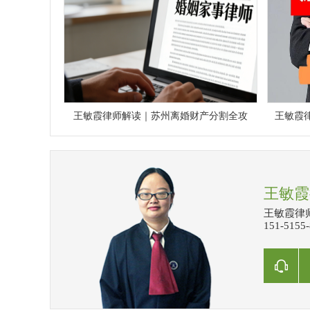
王敏霞律师解读｜苏州离婚财产分割全攻
王敏霞
王敏霞
王敏霞律师
151-515