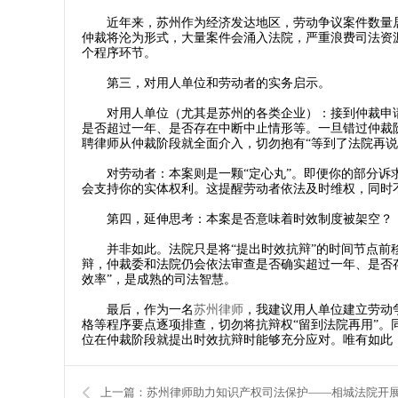
近年来，苏州作为经济发达地区，劳动争议案件数量居高
仲裁将沦为形式，大量案件会涌入法院，严重浪费司法资
个程序环节。
第三，对用人单位和劳动者的实务启示。
对用人单位（尤其是苏州的各类企业）：接到仲裁申请
是否超过一年、是否存在中断中止情形等。一旦错过仲裁
聘律师从仲裁阶段就全面介入，切勿抱有“等到了法院再说
对劳动者：本案则是一颗“定心丸”。即便你的部分诉求
会支持你的实体权利。这提醒劳动者依法及时维权，同时不
第四，延伸思考：本案是否意味着时效制度被架空？
并非如此。法院只是将“提出时效抗辩”的时间节点前移
辩，仲裁委和法院仍会依法审查是否确实超过一年、是否存
效率”，是成熟的司法智慧。
最后，作为一名
苏州律师
，我建议用人单位建立劳动
格等程序要点逐项排查，切勿将抗辩权“留到法院再用”
位在仲裁阶段就提出时效抗辩时能够充分应对。唯有如此