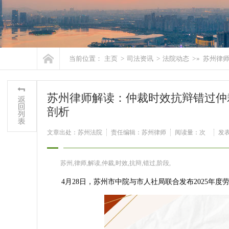
当前位置：
主页
>
司法资讯
>
法院动态
> »
苏州律师
苏州律师解读：仲裁时效抗辩错过仲裁
剖析
文章出处：苏州法院
责任编辑：苏州律师
阅读量：
次
发表时
苏州,律师,解读,仲裁,时效,抗辩,错过,阶段,
4月28日，苏州市中院与市人社局联合发布2025年度