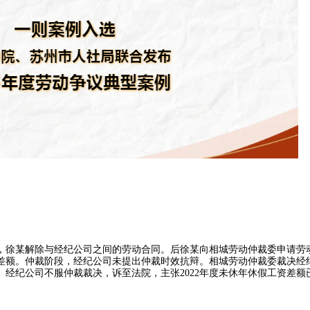
18日，徐某解除与经纪公司之间的劳动合同。后徐某向相城劳动仲裁委申请劳
休假工资差额。仲裁阶段，经纪公司未提出仲裁时效抗辩。相城劳动仲裁委裁决
资差额。经纪公司不服仲裁裁决，诉至法院，主张2022年度未休年休假工资差