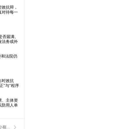
时效抗辩，
真对待每一
是否届满、
业法务或外
委和法院仍
出时效抗
”与“程序
辖、主体资
以防用人单
下一篇：苏州律师谈相城法院异地执行：四百公里奔袭巧施策，小额案件彰显大决心