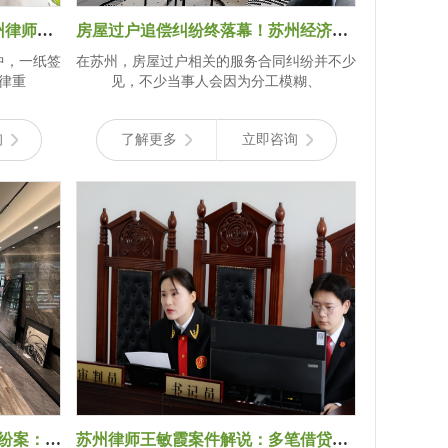
项目负责人一诺千金？——苏州律师王敏霞案件解说：从“债务加入”疑云看工
房屋过户追偿纠纷终落幕！苏州经济律师王敏霞案件解说：厘清责任边界，捍卫
中，一纸签
在苏州，房屋过户相关的服务合同纠纷并不少
律重
见，不少当事人会因为分工模糊、
询
了解更多
立即咨询
苏州法院判决240万金融借款纠纷案：抵押房产优先受偿｜王敏霞律师案件解说
苏州律师王敏霞案件解说：多笔借贷纠缠不清，法院如何认定欠款本息？