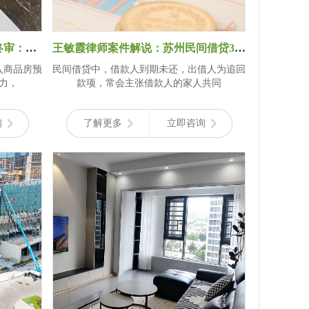
苏州商品房预售合同纠纷二审终审：逾期办按揭败诉，王敏霞律师案件解说
王敏霞律师案件解说：苏州民间借贷310万纠纷，家人需共同还债？二审终审揭晓
入商品房预
民间借贷中，借款人到期未还，出借人为追回
力，
款项，常会主张借款人的家人共同
询
了解更多
立即咨询