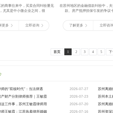
区的商事往来中，买卖合同纠纷屡见
在苏州地区的金融借款纠纷中，夫
，尤其是中小微企业之间，很
款、房产抵押担保引发的争议
解更多
立即咨询
了解更多
立即咨
首页
1
2
3
4
5
下
心
2026-07-27
师的“双核时代”：当法律遇
苏州离婚
2026-07-23
房产财产分割律师推荐｜王敏霞
苏州本土
2026-07-20
碰这三件事，苏州王敏霞律师用
苏州离婚
2026-07-16
律师王敏霞：江苏执着律所婚姻
苏州资深