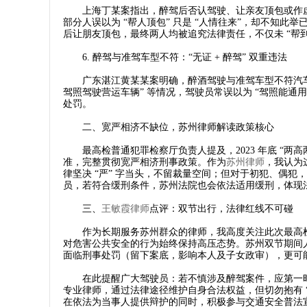
上海丁某案指出，醉驾后否认驾驶、让亲友顶包或作虚
部分人误以为 “帮人顶包” 只是 “人情往来”，却不知
后让朋友顶包，最终两人均被追究法律责任，不仅未 “帮到
6. 醉驾与准驾车型不符：“无证 + 醉驾” 双重违法​
广东湛江黄某某案明确，醉酒驾驶与准驾车型不符汽车的，
驾照驾驶营运车辆” 等情况，驾驶员常误以为 “驾照能通
处罚。​
二、宽严相济不缺位，苏州律师解读政策核心​
最高检普通犯罪检察厅负责人提及，2023 年底 “两
准，完整贯彻宽严相济刑事政策。作为
苏州律师
，我认为
律坚决 “严” 字当头，不留裁量空间；但对于初犯、偶犯，
员，若符合缓刑条件，苏州法院也会依法适用缓刑，体现法
三、
王敏霞律师
点评：双节出行，法律红线不可碰​
作为长期服务苏州群众的律师，我高度关注此次最高检醉
对危害公共安全的行为始终保持高压态势。苏州双节期间人
面临刑事处罚（留下案底，影响本人及子女政审），更可能
在此提醒广大驾驶员：若不慎涉及醉驾案件，应第一时
专业律师，通过法律途径维护自身合法权益，但切勿抱有 
在依法为当事人提供辩护的同时，积极参与交通安全普法宣