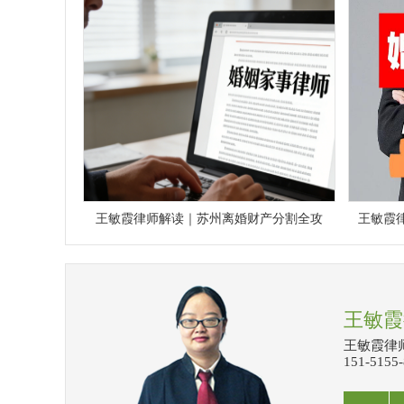
王敏霞律师解读｜苏州离婚财产分割全攻
王敏霞
王敏霞
王敏霞律师
151-515