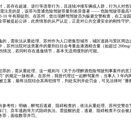
，若存在超速、逆行等违章行为，且连续冲撞车辆或人群，行为人对危
。需注意的是，该罪与普通危险驾驶罪量刑差异显著 —— 危险驾驶罪最高
3-10 年有期徒刑。在苏州，曾出现醉驾驾驶员为躲避交警检查，在工业
全罪被提起公诉，此类情形的从严认定，正是对公共交通安全的刚性守护。
的，需依法从重处理。苏州作为人口密集型城市，城区道路与景区周边
州法院对这类案件的量刑往往会考量血液酒精含量（如超过 200mg/10
受伤情况，若同时存在逃逸情节，基本无适用缓刑的可能。​
的，需从重处理。这一规则与《关于办理醉酒危险驾驶刑事案件的意见
” 的规定一脉相承。在苏州，我曾代理过一起醉驾案件，当事人 3 年内
ml 被立案，最终法院结合其再犯情节，判处实刑并处罚金，可见法律对 “屡教
参考性）明确，醉驾后逃避、阻碍检查的，依法从重处理。苏州交警在
车门、弃车逃跑等方式阻碍执法。需提醒的是，逃避、阻碍检查不仅会被
罪，面临数罪并罚。​