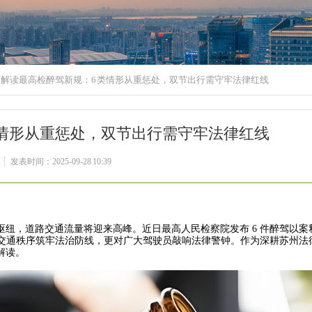
解读最高检醉驾新规：6 类情形从重惩处，双节出行需守牢法律红线
类情形从重惩处，双节出行需守牢法律红线
发表时间：2025-09-28 10:39
，道路交通流量将迎来高峰。近日最高人民检察院发布 6 件醉驾以案
日交通秩序筑牢法治防线，更对广大驾驶员敲响法律警钟。作为深耕苏州法
读。​