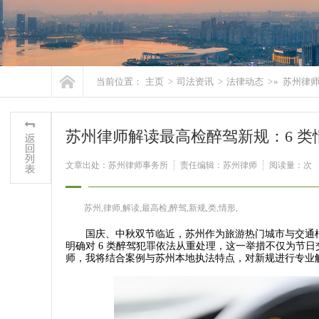
当前位置：
主页
>
司法资讯
>
法律动态
> »
苏州律师
苏州律师解读最高检醉驾新规：6 
文章出处：苏州律师事务所
责任编辑：苏州律师
阅读量：
次
苏州,律师,解读,最高检,醉驾,新规,类,情形,
国庆、中秋双节临近，苏州作为旅游热门城市与交通枢纽
明确对 6 类醉驾犯罪依法从重处理，这一举措不仅为节
师，我将结合案例与苏州本地执法特点，对新规进行专业解