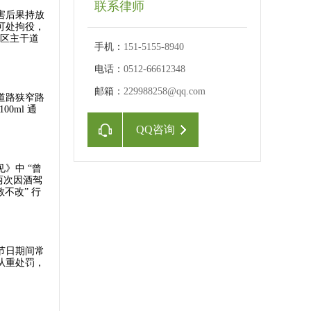
联系律师
害后果持放
可处拘役，
园区主干道
手机：
151-5155-8940
​
电话：
0512-66612348
邮箱：
229988258@qq.com
道路狭窄路
0ml 通
QQ咨询
》中 “曾
两次因酒驾
不改” 行
节日期间常
从重处罚，