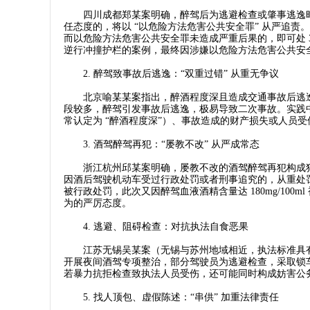
四川成都郑某案明确，醉驾后为逃避检查或肇事逃逸时
任态度的，将以 “以危险方法危害公共安全罪” 从严追责
而以危险方法危害公共安全罪未造成严重后果的，即可处 
逆行冲撞护栏的案例，最终因涉嫌以危险方法危害公共安
2. 醉驾致事故后逃逸：“双重过错” 从重无争议​
北京喻某某案指出，醉酒程度深且造成交通事故后逃逸
段较多，醉驾引发事故后逃逸，极易导致二次事故。实践中，苏
常认定为 “醉酒程度深”）、事故造成的财产损失或人员
3. 酒驾醉驾再犯：“屡教不改” 从严成常态​
浙江杭州邱某案明确，屡教不改的酒驾醉驾再犯构成犯罪
因酒后驾驶机动车受过行政处罚或者刑事追究的，从重处罚
被行政处罚，此次又因醉驾血液酒精含量达 180mg/100
为的严厉态度。​
4. 逃避、阻碍检查：对抗执法自食恶果​
江苏无锡吴某案（无锡与苏州地域相近，执法标准具有
开展夜间酒驾专项整治，部分驾驶员为逃避检查，采取锁
若暴力抗拒检查致执法人员受伤，还可能同时构成妨害公务
5. 找人顶包、虚假陈述：“串供” 加重法律责任​