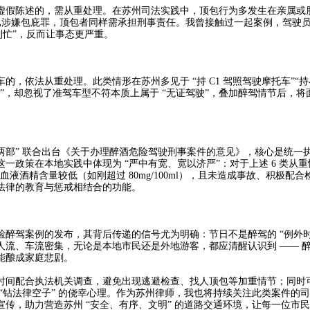
假陈述的，需从重处理。在苏州司法实践中，顶包行为多发生在亲属或
此举已涉嫌包庇罪，顶包者同样需承担刑事责任。我曾接触过一起案例，驾驶
忙”，反而让事态更严重。​
依法从重处理。此类情形在苏州多见于 “持 C1 驾照驾驶摩托车”“
用”，却忽视了准驾车型不符本质上属于 “无证驾驶”，叠加醉驾情节后，将
高两部” 联合出台《关于办理醉酒危险驾驶刑事案件的意见》，核心是统一
这一政策在本地实践中体现为 “严中有宽、宽以济严”：对于上述 6 类从
血液酒精含量较低（如刚超过 80mg/100ml），且未造成事故、积极配
律的教育与惩戒相结合的功能。​
驾案例的发布，其背后传递的信号尤为明确：节日不是醉驾的 “例外时
流、车流密集，无论是本地市民还是外地游客，都应清醒认识到 —— 
酿成家庭悲剧。​
间配合执法机关调查，避免出现逃避检查、找人顶包等加重情节；同时
“钻法律空子” 的侥幸心理。作为苏州律师，我也将持续关注此类案件的
传，助力营造苏州 “安全、有序、文明” 的道路交通环境，让每一位市