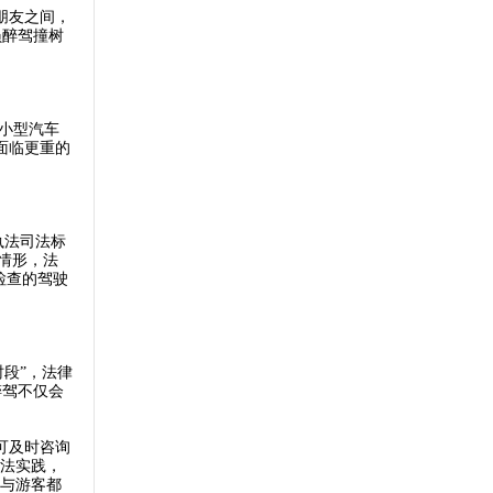
朋友之间，
员醉驾撞树
持小型汽车
面临更重的
执法司法标
重情形，法
合检查的驾驶
段”，法律
醉驾不仅会
可及时咨询
司法实践，
民与游客都